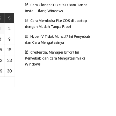
Cara Clone SSD ke SSD Baru Tanpa
Install Ulang Windows
S
S
Cara Membuka File ODS di Laptop
dengan Mudah Tanpa Ribet
1
2
Hyper-V Tidak Muncul? Ini Penyebab
8
9
dan Cara Mengatasinya
5
16
Credential Manager Error? Ini
Penyebab dan Cara Mengatasinya di
2
23
Windows
9
30