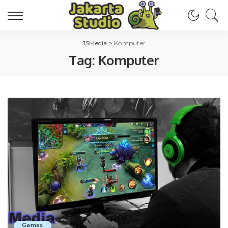
JSMedia
>
Komputer
Tag:
Komputer
Games