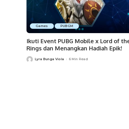
Games
PUBGM
Ikuti Event PUBG Mobile x Lord of th
Rings dan Menangkan Hadiah Epik!
Lyra Bunga Viola
6 Min Read
Posted
by