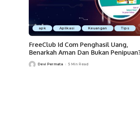
apk
Aplikasi
Keuangan
Tips
FreeClub Id Com Penghasil Uang,
Benarkah Aman Dan Bukan Penipuan
Devi Permata
5 Min Read
Posted
by