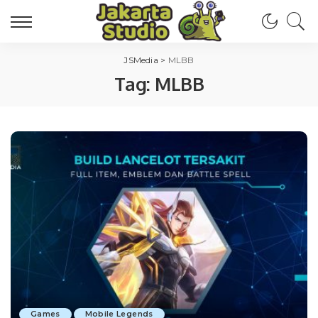
JSMedia
>
MLBB
Tag:
MLBB
Games
Mobile Legends