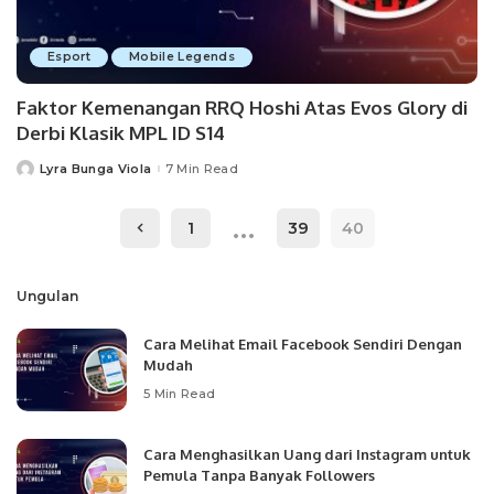
Esport
Mobile Legends
Faktor Kemenangan RRQ Hoshi Atas Evos Glory di
Derbi Klasik MPL ID S14
Lyra Bunga Viola
7 Min Read
Posted
by
…
1
39
40
Ungulan
Cara Melihat Email Facebook Sendiri Dengan
Mudah
5 Min Read
Cara Menghasilkan Uang dari Instagram untuk
Pemula Tanpa Banyak Followers