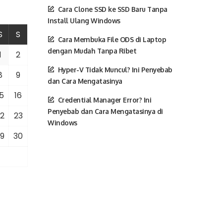
Cara Clone SSD ke SSD Baru Tanpa
Install Ulang Windows
S
S
Cara Membuka File ODS di Laptop
dengan Mudah Tanpa Ribet
1
2
Hyper-V Tidak Muncul? Ini Penyebab
8
9
dan Cara Mengatasinya
5
16
Credential Manager Error? Ini
Penyebab dan Cara Mengatasinya di
2
23
Windows
9
30