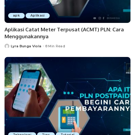
apk
Aplikasi
Aplikasi Catat Meter Terpusat (ACMT) PLN: Cara
Menggunakannya
Lyra Bunga Viola
8 Min Read
Posted
by
Teknologi
Tips
Tutorial