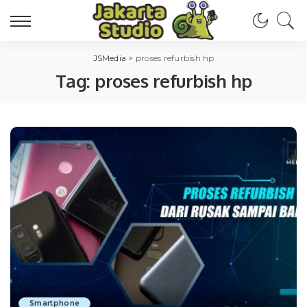
JSMedia
>
proses refurbish hp
Tag:
proses refurbish hp
Smartphone