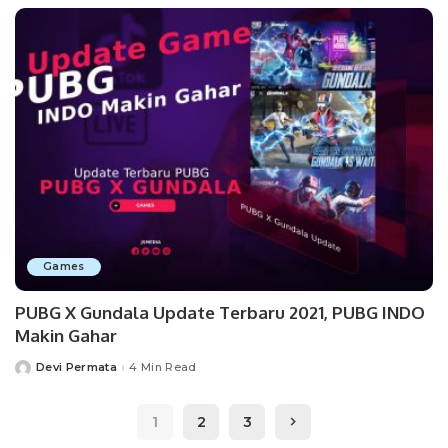
Games
PUBG X Gundala Update Terbaru 2021, PUBG INDO
Makin Gahar
Devi Permata
4 Min Read
Posted
by
1
2
3