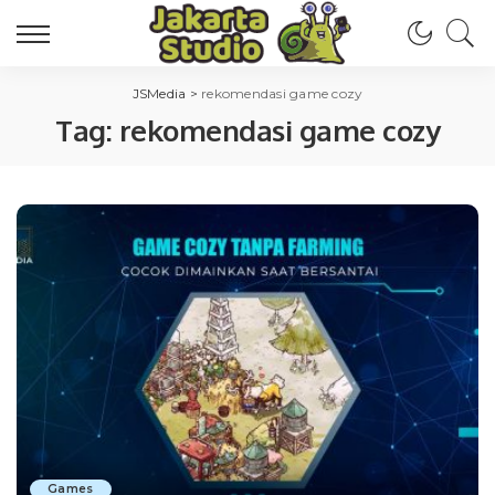
JSMedia
>
rekomendasi game cozy
Tag:
rekomendasi game cozy
Games