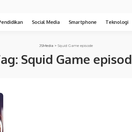
Pendidikan
Social Media
Smartphone
Teknologi
JSMedia
>
Squid Game episode
Tag:
Squid Game episo