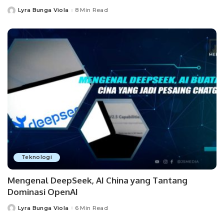
Lyra Bunga Viola
8 Min Read
Posted
by
Teknologi
Mengenal DeepSeek, AI China yang Tantang
Dominasi OpenAI
Lyra Bunga Viola
6 Min Read
Posted
by