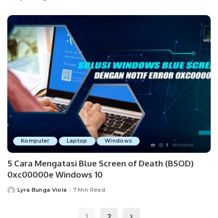
by
Komputer
Laptop
Windows
5 Cara Mengatasi Blue Screen of Death (BSOD)
0xc00000e Windows 10
Lyra Bunga Viola
7 Min Read
Posted
by
1
2