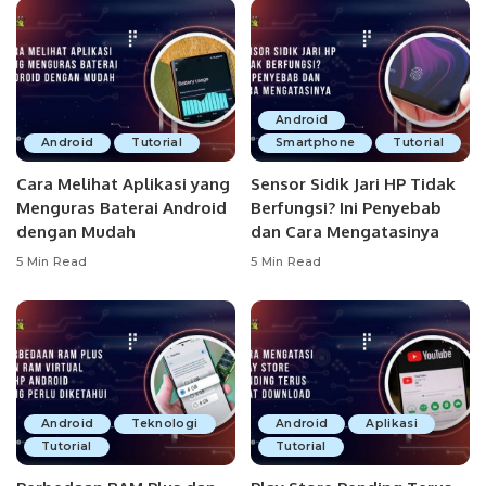
Android
Android
Tutorial
Smartphone
Tutorial
Cara Melihat Aplikasi yang
Sensor Sidik Jari HP Tidak
Menguras Baterai Android
Berfungsi? Ini Penyebab
dengan Mudah
dan Cara Mengatasinya
5 Min Read
5 Min Read
Android
Teknologi
Android
Aplikasi
Tutorial
Tutorial