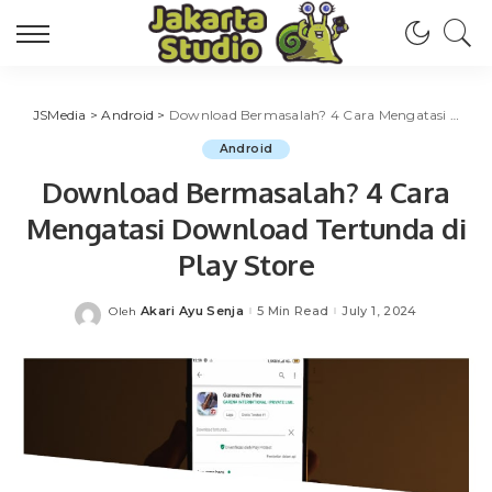
JSMedia
>
Android
>
Download Bermasalah? 4 Cara Mengatasi Download Tertunda di Play Store
Android
Download Bermasalah? 4 Cara
Mengatasi Download Tertunda di
Play Store
Akari Ayu Senja
5 Min Read
July 1, 2024
Oleh
Posted
by