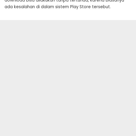
download bisa dilakukan tanpa tertunda, karena biasanya
ada kesalahan di dalam sistem Play Store tersebut.