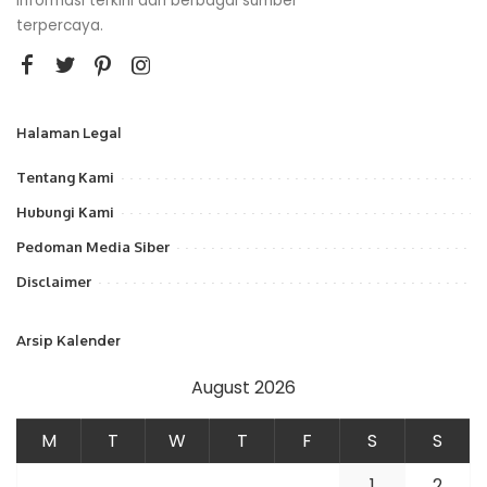
informasi terkini dari berbagai sumber
terpercaya.
Halaman Legal
Tentang Kami
Hubungi Kami
Pedoman Media Siber
Disclaimer
Arsip Kalender
August 2026
M
T
W
T
F
S
S
1
2