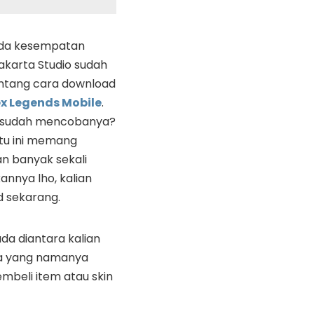
da kesempatan
akarta Studio sudah
tang cara download
x Legends Mobile
.
n sudah mencobanya?
tu ini memang
an banyak sekali
nnya lho, kalian
d sekarang.
da diantara kalian
na yang namanya
mbeli item atau skin