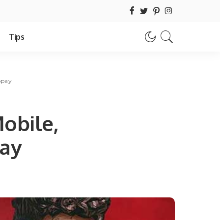
Tips
opay
obile,
pay