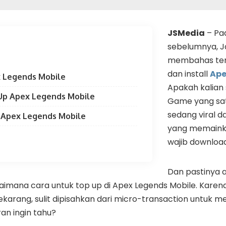
JSMedia
– Pa
sebelumnya, J
membahas ten
dan install
Ape
x Legends Mobile
Apakah kalia
 Up Apex Legends Mobile
Game yang sa
sedang viral d
 Apex Legends Mobile
yang memainka
wajib downloa
Dan pastinya a
imana cara untuk top up di Apex Legends Mobile. Kare
karang, sulit dipisahkan dari micro-transaction untuk me
an ingin tahu?