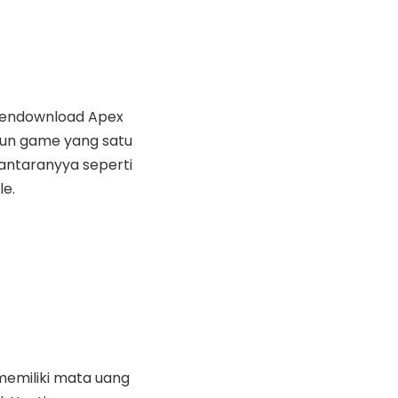
 mendownload Apex
pun game yang satu
antaranyya seperti
le.
memiliki mata uang