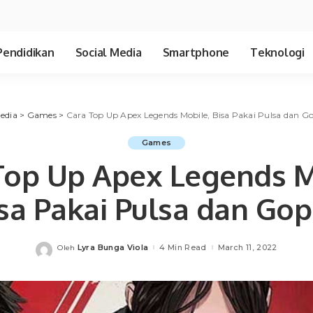
Pendidikan
Social Media
Smartphone
Teknologi
edia
>
Games
>
Cara Top Up Apex Legends Mobile, Bisa Pakai Pulsa dan G
Games
Top Up Apex Legends M
sa Pakai Pulsa dan Go
Lyra Bunga Viola
4 Min Read
March 11, 2022
Oleh
Posted
by