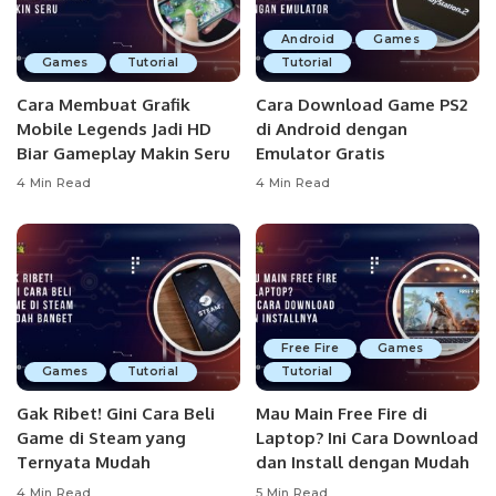
Android
Games
Games
Tutorial
Tutorial
Cara Membuat Grafik
Cara Download Game PS2
Mobile Legends Jadi HD
di Android dengan
Biar Gameplay Makin Seru
Emulator Gratis
4 Min Read
4 Min Read
Free Fire
Games
Games
Tutorial
Tutorial
Gak Ribet! Gini Cara Beli
Mau Main Free Fire di
Game di Steam yang
Laptop? Ini Cara Download
Ternyata Mudah
dan Install dengan Mudah
4 Min Read
5 Min Read