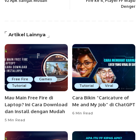
v2 Apk Sangat Mudah
Fire ke 4, Player FF Wajib
Denger
Artikel Lainnya
Free Fire
Games
Tutorial
Tutorial
Viral
Mau Main Free Fire di
Cara Bikin “Caricature of
Laptop? Ini Cara Download
Me and My Job” di ChatGPT
dan Install dengan Mudah
6 Min Read
5 Min Read