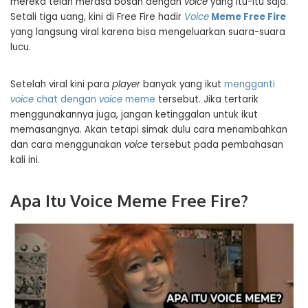
mereka telah merasa bosan dengan
voice
yang itu-itu saja.
Setali tiga uang, kini di Free Fire hadir
Voice
Meme Free Fire
yang langsung viral karena bisa mengeluarkan suara-suara
lucu.
Setelah viral kini para
player
banyak yang ikut
mengganti
voice
chat dengan
voice
meme
tersebut. Jika tertarik
menggunakannya juga, jangan ketinggalan untuk ikut
memasangnya. Akan tetapi simak dulu cara menambahkan
dan cara menggunakan
voice
tersebut pada pembahasan
kali ini.
Apa Itu Voice Meme Free Fire?