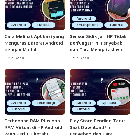
Android
Android
Tutorial
Smartphone
Tutorial
Cara Melihat Aplikasi yang
Sensor Sidik Jari HP Tidak
Menguras Baterai Android
Berfungsi? Ini Penyebab
dengan Mudah
dan Cara Mengatasinya
5 Min Read
5 Min Read
Android
Teknologi
Android
Aplikasi
Tutorial
Tutorial
Perbedaan RAM Plus dan
Play Store Pending Terus
RAM Virtual di HP Android
Saat Download? Ini
yang Perlu Diketahui
Penyebab dan Cara