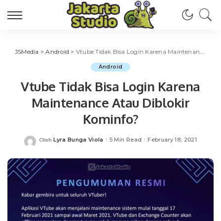
JSMedia
>
Android
>
Vtube Tidak Bisa Login Karena Maintenance Atau Diblokir Kominfo?
Android
Vtube Tidak Bisa Login Karena
Maintenance Atau Diblokir
Kominfo?
Lyra Bunga Viola
5 Min Read
February 18, 2021
Oleh
Posted
by