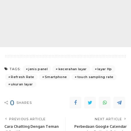
jenis panel
kecerahan layar
layar Hp
TAGS:
Refresh Rate
Smartphone
touch sampling rate
ukuran layar
0
SHARES
PREVIOUS ARTICLE
NEXT ARTICLE
Cara Chatting Dengan Teman
Perbedaan Google Calendar