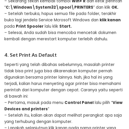
– Sekarang tekan kembali tombol
Win+ R
dan ketik perintah
“
C:\Windows\System32\spool\PRINTERS
” dan klik
OK.
– Setelah terbuka, hapus semua file pada folder, terakhir
buka lagi jendela Service Mcrosoft Windows dan
klik kanan
pada
Print Spooler
lalu klik
Start.
– Selesai, Anda sudah bisa mencoba mencetak dokumen
kembali dengan merestart komputer terlebih dahulu.
4. Set Print As Default
Seperti yang telah dibahas sebelumnya, masalah printer
tidak bisa print juga bisa dikarenakan komputer pernah
digunakan bersama printer lainnya. Nah, jika hal ini yang
terjadi, kalian harus menyeting agar printer bisa memahami
perintah dari komputer dengan cepat. Caranya yaitu seperti
di bawah ini:
– Pertama, masuk pada menu
Control Panel
lalu pilih “
View
Devices and printers
”
– Setelah itu, kalian akan dapat melihat perangkat apa saja
yang terhubung dengan komputer.
– Langkah selanjutnya klik kanan pada nama printer yang