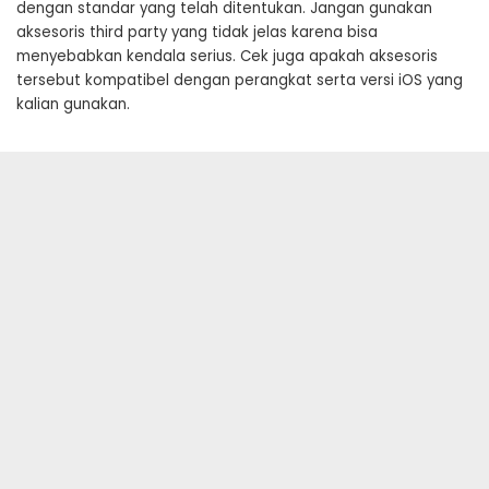
dengan standar yang telah ditentukan. Jangan gunakan
aksesoris third party yang tidak jelas karena bisa
menyebabkan kendala serius. Cek juga apakah aksesoris
tersebut kompatibel dengan perangkat serta versi iOS yang
kalian gunakan.