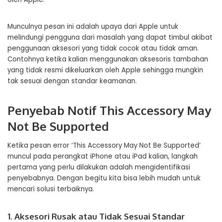
Munculnya pesan ini adalah upaya dari Apple untuk
melindungi pengguna dari masalah yang dapat timbul akibat
penggunaan aksesori yang tidak cocok atau tidak aman.
Contohnya ketika kalian menggunakan aksesoris tambahan
yang tidak resmi dikeluarkan oleh Apple sehingga mungkin
tak sesuai dengan standar keamanan.
Penyebab Notif This Accessory May
Not Be Supported
Ketika pesan error ‘This Accessory May Not Be Supported’
muncul pada perangkat iPhone atau iPad kalian, langkah
pertama yang perlu dilakukan adalah mengidentifikasi
penyebabnya. Dengan begitu kita bisa lebih mudah untuk
mencari solusi terbaiknya.
1. Aksesori Rusak atau Tidak Sesuai Standar