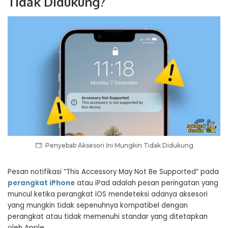
Tidak Didukung?
Penyebab Aksesori Ini Mungkin Tidak Didukung
Pesan notifikasi “This Accessory May Not Be Supported” pada
perangkat iPhone
atau iPad adalah pesan peringatan yang
muncul ketika perangkat iOS mendeteksi adanya aksesori
yang mungkin tidak sepenuhnya kompatibel dengan
perangkat atau tidak memenuhi standar yang ditetapkan
oleh Apple.