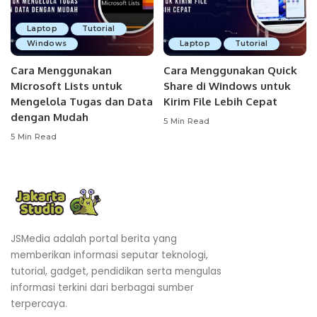
Laptop
Tutorial
Windows
Laptop
Tutorial
Cara Menggunakan
Cara Menggunakan Quick
Microsoft Lists untuk
Share di Windows untuk
Mengelola Tugas dan Data
Kirim File Lebih Cepat
dengan Mudah
5 Min Read
5 Min Read
JSMedia adalah portal berita yang
memberikan informasi seputar teknologi,
tutorial, gadget, pendidikan serta mengulas
informasi terkini dari berbagai sumber
terpercaya.