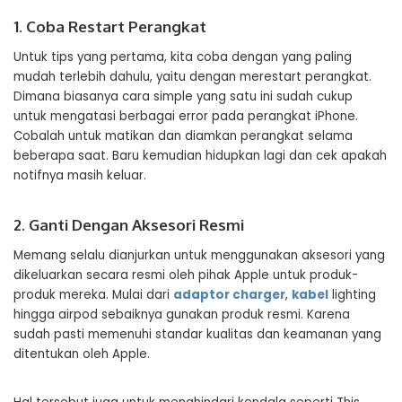
1. Coba Restart Perangkat
Untuk tips yang pertama, kita coba dengan yang paling
mudah terlebih dahulu, yaitu dengan merestart perangkat.
Dimana biasanya cara simple yang satu ini sudah cukup
untuk mengatasi berbagai error pada perangkat iPhone.
Cobalah untuk matikan dan diamkan perangkat selama
beberapa saat. Baru kemudian hidupkan lagi dan cek apakah
notifnya masih keluar.
2. Ganti Dengan Aksesori Resmi
Memang selalu dianjurkan untuk menggunakan aksesori yang
dikeluarkan secara resmi oleh pihak Apple untuk produk-
produk mereka. Mulai dari
adaptor charger
,
kabel
lighting
hingga airpod sebaiknya gunakan produk resmi. Karena
sudah pasti memenuhi standar kualitas dan keamanan yang
ditentukan oleh Apple.