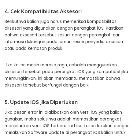
4. Cek Kompatibilitas Aksesori
Berikutnya kalian juga harus memeriksa kompatibilitas
aksesori yang digunakan dengan perangkat iOS. Pastikan
bahwa aksesori tersebut sesuai dengan perangkat, cari
informasi dukungan pada laman resmi penyedia aksesori
atau pada kemasan produk.
Jika kalian masih merasa ragu, cobalah menggunakan
aksesori tersebut pada perangkat iOS yang kompatibel jika
memungkinkan, ini akan membantu memastikan bahwa
aksesori tersebut berfungsi dengan baik.
5. Update iOS Jika Diperlukan
Jika pesan error ini diakibatkan oleh versi iOS yang kalian
gunakan, maka solusinya adalah memastikan perangkat
menjalankan versi iOS terbaru. Ini bisa kalian lakukan dengan
melakukan Software Update di perangkat iOS kalian untuk