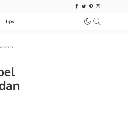
Tips
an Kotor
bel
 dan