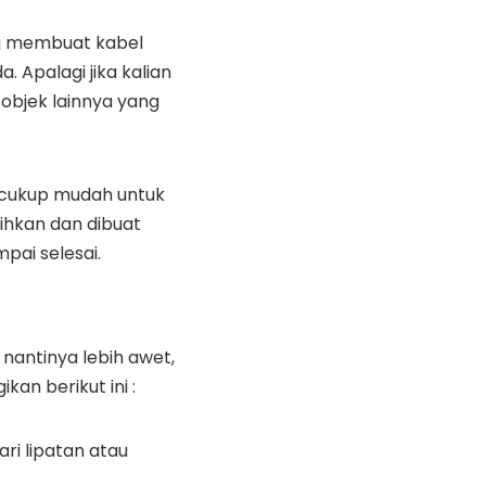
ng membuat kabel
Apalagi jika kalian
objek lainnya yang
h cukup mudah untuk
sihkan dan dibuat
mpai selesai.
nantinya lebih awet,
kan berikut ini :
ri lipatan atau