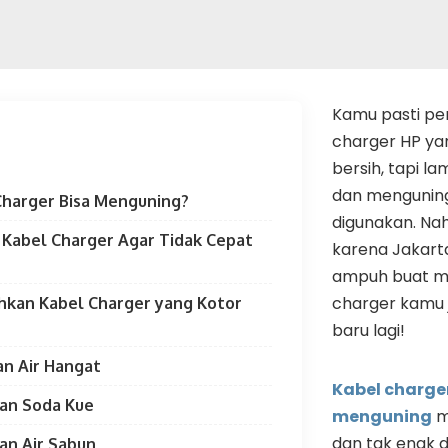
Kamu pasti pe
charger HP ya
bersih, tapi l
dan mengunin
Charger Bisa Menguning?
digunakan. Nah
 Kabel Charger Agar Tidak Cepat
karena Jakarta
ampuh buat m
charger kamu j
hkan Kabel Charger yang Kotor
baru lagi!
an Air Hangat
Kabel charge
an Soda Kue
menguning
m
dan tak enak 
an Air Sabun