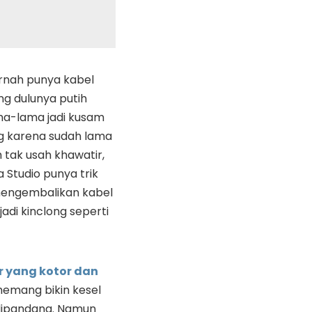
rnah punya kabel
ng dulunya putih
ama-lama jadi kusam
g karena sudah lama
 tak usah khawatir,
 Studio punya trik
engembalikan kabel
adi kinclong seperti
r yang kotor dan
emang bikin kesel
dipandang. Namun