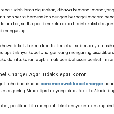
ga karena sudah lama digunakan, dibawa kemana-mana ya
ntuhan serta bergesekan dengan berbagai macam benda. 
dalam tas, sudha pasti mereka akan berinteraksi dengan 
i menguning.
u khawatir kok, karena kondisi tersebut sebenarnya masi
tahu tips triknya, kabel charger yang menguning bisa diber
Maka dari itu, kalian wajib simak pembahasan berikut ini sa
el Charger Agar Tidak Cepat Kotor
nget tahu bagaimana
cara merawat kabel charger
agar 
 menguning. Simak tips trik yang akan Jakarta Studio bagi
bel, pastikan kita mengikuti lekukannya untuk menghinda