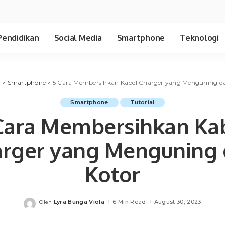
Pendidikan
Social Media
Smartphone
Teknologi
a
>
Smartphone
>
5 Cara Membersihkan Kabel Charger yang Menguning d
Smartphone
Tutorial
Cara Membersihkan Ka
rger yang Menguning
Kotor
Lyra Bunga Viola
6 Min Read
August 30, 2023
Oleh
Posted
by