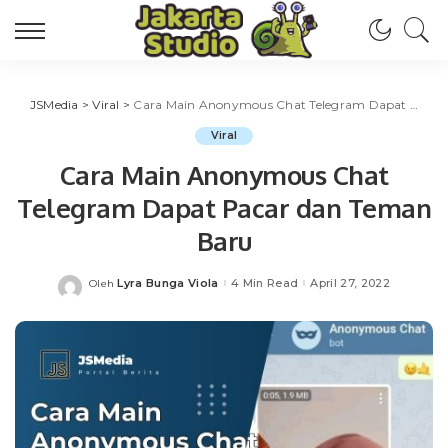
JSMedia
>
Viral
>
Cara Main Anonymous Chat Telegram Dapat Pacar dan Teman Baru
Viral
Cara Main Anonymous Chat
Telegram Dapat Pacar dan Teman
Baru
Lyra Bunga Viola
4 Min Read
April 27, 2022
Oleh
Posted
by