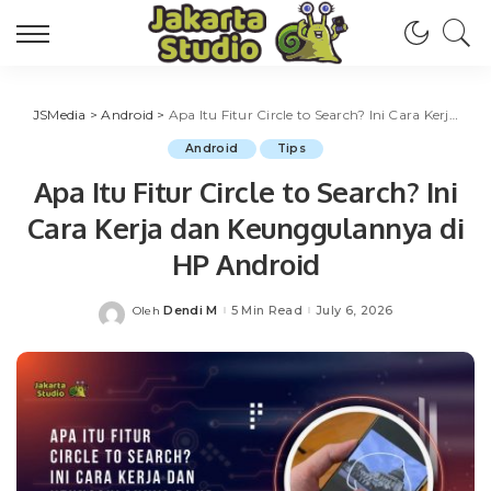
JSMedia
>
Android
>
Apa Itu Fitur Circle to Search? Ini Cara Kerja dan Keunggulannya di HP Android
Android
Tips
Apa Itu Fitur Circle to Search? Ini
Cara Kerja dan Keunggulannya di
HP Android
Dendi M
5 Min Read
July 6, 2026
Oleh
Posted
by