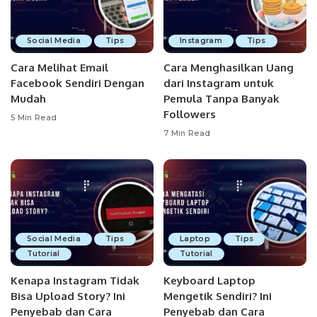
Social Media
Tips
Instagram
Tips
Cara Melihat Email
Cara Menghasilkan Uang
Facebook Sendiri Dengan
dari Instagram untuk
Mudah
Pemula Tanpa Banyak
Followers
5 Min Read
7 Min Read
Social Media
Tips
Laptop
Tips
Tutorial
Tutorial
Kenapa Instagram Tidak
Keyboard Laptop
Bisa Upload Story? Ini
Mengetik Sendiri? Ini
Penyebab dan Cara
Penyebab dan Cara