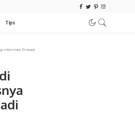
Tips
i Informasi Pribadi
di
snya
adi