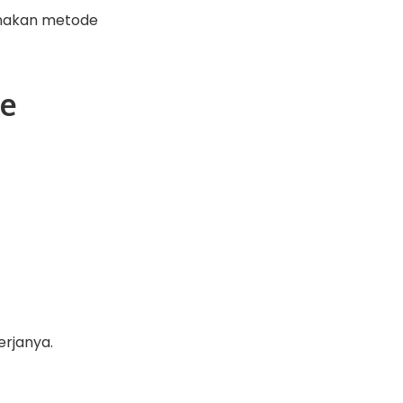
unakan metode
ne
erjanya.