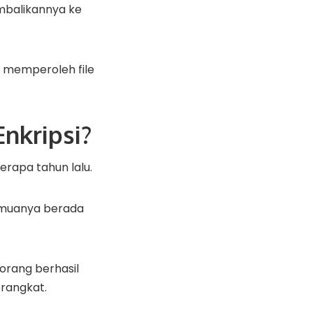
mbalikannya ke
l memperoleh file
nkripsi?
rapa tahun lalu.
 semuanya berada
orang berhasil
rangkat.