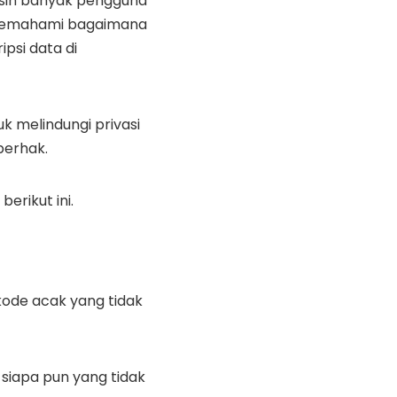
sih banyak pengguna
memahami bagaimana
ipsi data di
uk melindungi privasi
berhak.
erikut ini.
kode acak yang tidak
i siapa pun yang tidak