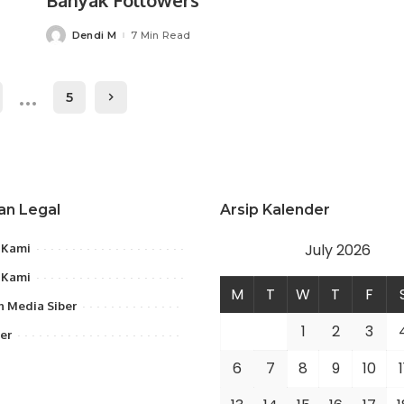
Banyak Followers
Dendi M
7 Min Read
Posted
by
…
5
an Legal
Arsip Kalender
July 2026
 Kami
 Kami
M
T
W
T
F
 Media Siber
1
2
3
er
6
7
8
9
10
1