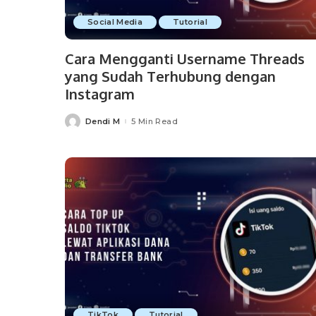
Social Media
Tutorial
Cara Mengganti Username Threads
yang Sudah Terhubung dengan
Instagram
Dendi M
5 Min Read
Posted
by
TikTok
Tutorial