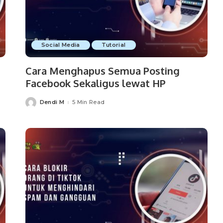
Social Media
Tutorial
Cara Menghapus Semua Posting
Facebook Sekaligus lewat HP
Dendi M
5 Min Read
Posted
by