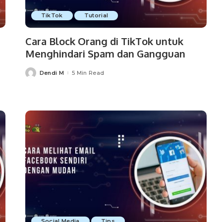
TikTok
Tutorial
Cara Block Orang di TikTok untuk
Menghindari Spam dan Gangguan
Dendi M
5 Min Read
Posted
by
Social Media
Tips