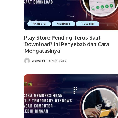
Android
Aplikasi
Tutorial
Play Store Pending Terus Saat
Download? Ini Penyebab dan Cara
Mengatasinya
Dendi M
5 Min Read
Posted
by