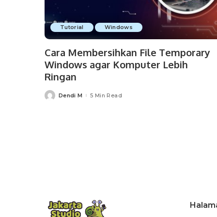
Tutorial
Windows
Cara Membersihkan File Temporary
Windows agar Komputer Lebih
Ringan
Dendi M
5 Min Read
Posted
by
Halam