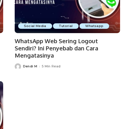
Social Media
Tutorial
Whatsapp
WhatsApp Web Sering Logout
Sendiri? Ini Penyebab dan Cara
Mengatasinya
Dendi M
5 Min Read
Posted
by