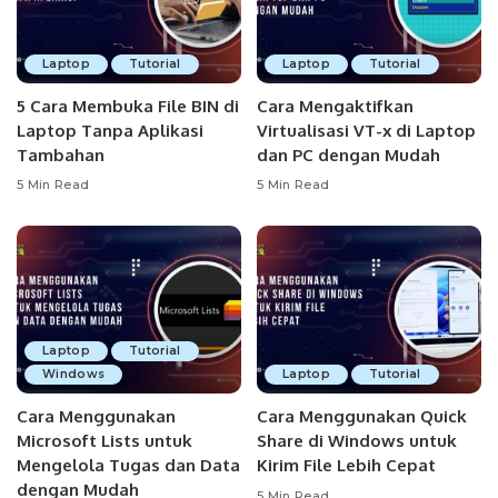
Laptop
Tutorial
Laptop
Tutorial
5 Cara Membuka File BIN di
Cara Mengaktifkan
Laptop Tanpa Aplikasi
Virtualisasi VT-x di Laptop
Tambahan
dan PC dengan Mudah
5 Min Read
5 Min Read
Laptop
Tutorial
Windows
Laptop
Tutorial
Cara Menggunakan
Cara Menggunakan Quick
Microsoft Lists untuk
Share di Windows untuk
Mengelola Tugas dan Data
Kirim File Lebih Cepat
dengan Mudah
5 Min Read