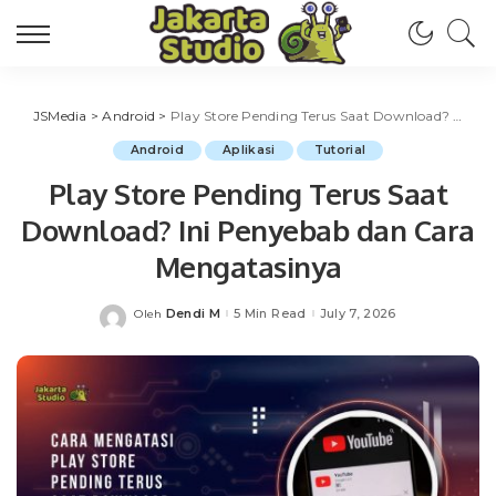
JSMedia
>
Android
>
Play Store Pending Terus Saat Download? Ini Penyebab dan Cara Mengatasinya
Android
Aplikasi
Tutorial
Play Store Pending Terus Saat
Download? Ini Penyebab dan Cara
Mengatasinya
Dendi M
5 Min Read
July 7, 2026
Oleh
Posted
by