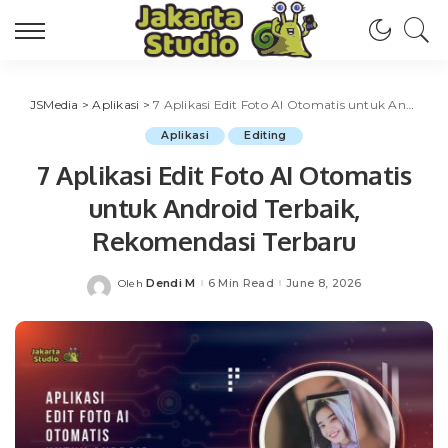
JSMedia
>
Aplikasi
>
7 Aplikasi Edit Foto AI Otomatis untuk Android Terbaik, Rekomendasi Terbaru
Aplikasi
Editing
7 Aplikasi Edit Foto AI Otomatis
untuk Android Terbaik,
Rekomendasi Terbaru
Dendi M
6 Min Read
June 8, 2026
Oleh
Posted
by