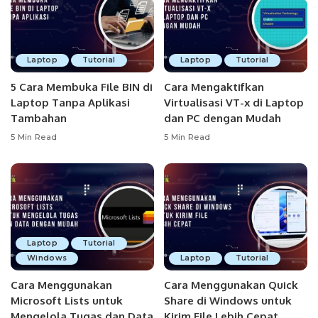
Laptop
Tutorial
Laptop
Tutorial
5 Cara Membuka File BIN di
Cara Mengaktifkan
Laptop Tanpa Aplikasi
Virtualisasi VT-x di Laptop
Tambahan
dan PC dengan Mudah
5 Min Read
5 Min Read
Laptop
Tutorial
Windows
Laptop
Tutorial
Cara Menggunakan
Cara Menggunakan Quick
Microsoft Lists untuk
Share di Windows untuk
Mengelola Tugas dan Data
Kirim File Lebih Cepat