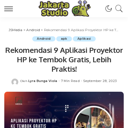
JSMedia
>
Android
>
Rekomendasi 9 Aplikasi Proyektor HP ke Tembok Gratis, Lebih Praktis!
Android
apk
Aplikasi
Rekomendasi 9 Aplikasi Proyektor
HP ke Tembok Gratis, Lebih
Praktis!
Lyra Bunga Viola
7 Min Read
September 28, 2023
Oleh
Posted
by