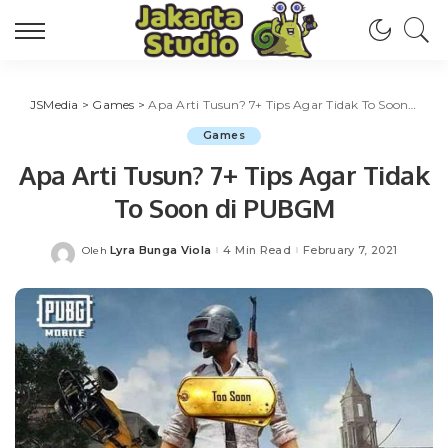
JSMedia
>
Games
>
Apa Arti Tusun? 7+ Tips Agar Tidak To Soon di PUBGM
Games
Apa Arti Tusun? 7+ Tips Agar Tidak
To Soon di PUBGM
Lyra Bunga Viola
4 Min Read
February 7, 2021
Oleh
Posted
by