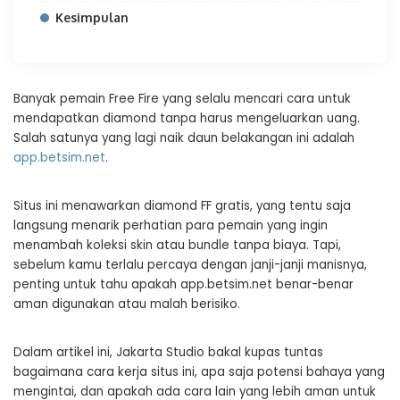
Kesimpulan
Banyak pemain Free Fire yang selalu mencari cara untuk
mendapatkan diamond tanpa harus mengeluarkan uang.
Salah satunya yang lagi naik daun belakangan ini adalah
app.betsim.net
.
Situs ini menawarkan diamond FF gratis, yang tentu saja
langsung menarik perhatian para pemain yang ingin
menambah koleksi skin atau bundle tanpa biaya. Tapi,
sebelum kamu terlalu percaya dengan janji-janji manisnya,
penting untuk tahu apakah app.betsim.net benar-benar
aman digunakan atau malah berisiko.
Dalam artikel ini, Jakarta Studio bakal kupas tuntas
bagaimana cara kerja situs ini, apa saja potensi bahaya yang
mengintai, dan apakah ada cara lain yang lebih aman untuk