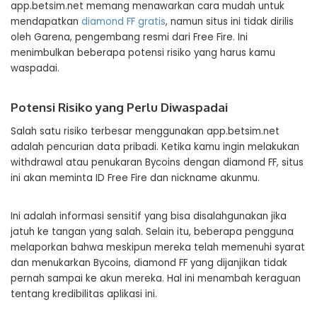
app.betsim.net memang menawarkan cara mudah untuk
mendapatkan
diamond FF gratis
, namun situs ini tidak dirilis
oleh Garena, pengembang resmi dari Free Fire. Ini
menimbulkan beberapa potensi risiko yang harus kamu
waspadai.
Potensi Risiko yang Perlu Diwaspadai
Salah satu risiko terbesar menggunakan app.betsim.net
adalah pencurian data pribadi. Ketika kamu ingin melakukan
withdrawal atau penukaran Bycoins dengan diamond FF, situs
ini akan meminta ID Free Fire dan nickname akunmu.
Ini adalah informasi sensitif yang bisa disalahgunakan jika
jatuh ke tangan yang salah. Selain itu, beberapa pengguna
melaporkan bahwa meskipun mereka telah memenuhi syarat
dan menukarkan Bycoins, diamond FF yang dijanjikan tidak
pernah sampai ke akun mereka. Hal ini menambah keraguan
tentang kredibilitas aplikasi ini.