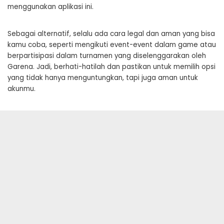
menggunakan aplikasi ini.
Sebagai alternatif, selalu ada cara legal dan aman yang bisa
kamu coba, seperti mengikuti event-event dalam game atau
berpartisipasi dalam turnamen yang diselenggarakan oleh
Garena. Jadi, berhati-hatilah dan pastikan untuk memilih opsi
yang tidak hanya menguntungkan, tapi juga aman untuk
akunmu.