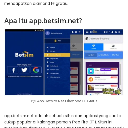
mendapatkan diamond FF gratis.
Apa Itu app.betsim.net?
App Betsim Net Diamond FF Gratis
app.betsim.net adalah sebuah situs dan aplikasi yang saat ini
cukup populer di kalangan pemain Free Fire (FF). Situs ini