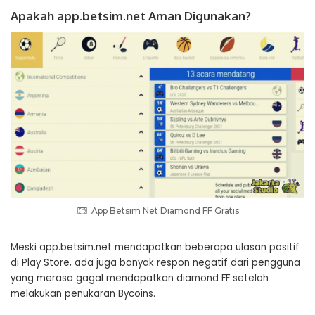
Apakah app.betsim.net Aman Digunakan?
App Betsim Net Diamond FF Gratis
Meski app.betsim.net mendapatkan beberapa ulasan positif
di Play Store, ada juga banyak respon negatif dari pengguna
yang merasa gagal mendapatkan diamond FF setelah
melakukan penukaran Bycoins.