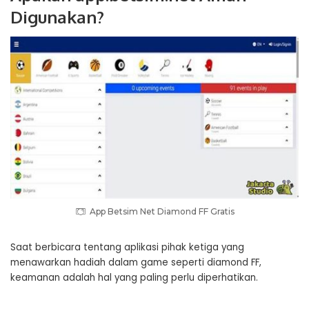
Digunakan?
App Betsim Net Diamond FF Gratis
Saat berbicara tentang aplikasi pihak ketiga yang
menawarkan hadiah dalam game seperti diamond FF,
keamanan adalah hal yang paling perlu diperhatikan.