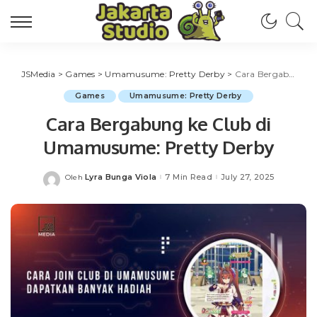
JSMedia
>
Games
>
Umamusume: Pretty Derby
>
Cara Bergabung ke Club di Umamusume: Pretty Derby
Games
Umamusume: Pretty Derby
Cara Bergabung ke Club di
Umamusume: Pretty Derby
Lyra Bunga Viola
7 Min Read
July 27, 2025
Oleh
Posted
by