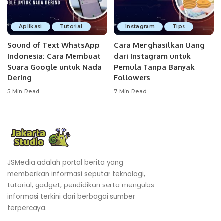
Aplikasi
Tutorial
Instagram
Tips
Sound of Text WhatsApp
Cara Menghasilkan Uang
Indonesia: Cara Membuat
dari Instagram untuk
Suara Google untuk Nada
Pemula Tanpa Banyak
Dering
Followers
5 Min Read
7 Min Read
JSMedia adalah portal berita yang
memberikan informasi seputar teknologi,
tutorial, gadget, pendidikan serta mengulas
informasi terkini dari berbagai sumber
terpercaya.