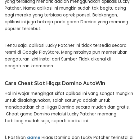
yang terbilang menarik adalah menggunakan aplikais Lucky
Patcher. Nama aplikasi ini mungkin sudah tak begitu asing
bagi mereka yang terbiasa oprek ponsel. Belakangan,
aplikasi ini juga bekerja pada game Domino yang memang
populer tersebut.
Tentu saja, aplikasi Lucky Patcher ini tidak tersedia secara
resmi di Google PlayStore. Menginstalnya pun memerlukan
pengaturan izini Instal dari Sumber Tidak dikenal di
pengaturan keamanan.
Cara Cheat Slot Higgs Domino AutoWin
Hal ini wajar mengingat sifat aplikasi ini yang sangat mungkin
untuk disalahgunakan, salah satunya adalah untuk
mendapatkan chip Higgs Domino secara mudah dan gratis.
Cheat game Domino melalui Lucky Patcher memang
terbilang mudah saja, seperti berikut ini
1. Pastikan
game
Higgs Domino dan Lucky Patcher terinstal di