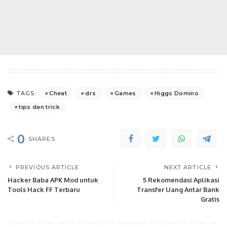
Cheat
drs
Games
Higgs Domino
TAGS:
tips dan trick
0
SHARES
PREVIOUS ARTICLE
NEXT ARTICLE
Hacker Baba APK Mod untuk
5 Rekomendasi Aplikasi
Tools Hack FF Terbaru
Transfer Uang Antar Bank
Gratis