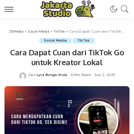
JSMedia
>
Social Media
>
TikTok
>
Cara Dapat Cuan dari TikTok Go untuk Kreator Lokal
Social Media
TikTok
Cara Dapat Cuan dari TikTok Go
untuk Kreator Lokal
Lyra Bunga Viola
6 Min Read
July 2, 2025
Oleh
Posted
by