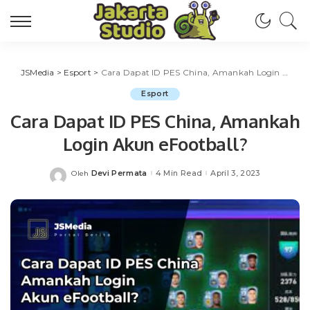
JSMedia
>
Esport
>
Cara Dapat ID PES China, Amankah Login Akun eFootball?
Esport
Cara Dapat ID PES China, Amankah
Login Akun eFootball?
Devi Permata
4 Min Read
April 3, 2023
Oleh
Posted
by