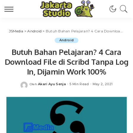
JSMedia
>
Android
>
Butuh Bahan Pelajaran? 4 Cara Download File di Scribd Tanpa Log In, Dijamin Work 100%
Android
Butuh Bahan Pelajaran? 4 Cara
Download File di Scribd Tanpa Log
In, Dijamin Work 100%
Akari Ayu Senja
5 Min Read
May 2, 2021
Oleh
Posted
by