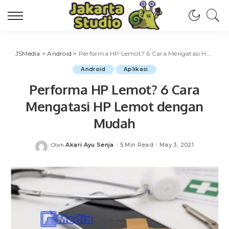
JSMedia
>
Android
>
Performa HP Lemot? 6 Cara Mengatasi HP Lemot dengan Mudah
Android
Aplikasi
Performa HP Lemot? 6 Cara
Mengatasi HP Lemot dengan
Mudah
Akari Ayu Senja
5 Min Read
May 3, 2021
Oleh
Posted
by