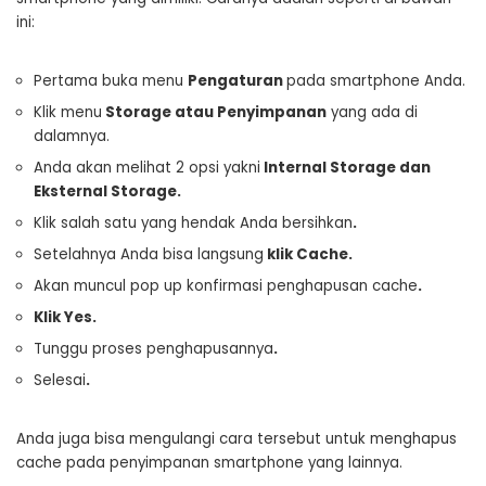
ini:
Pertama buka menu
P
engaturan
pada smartphone Anda.
Klik menu
Storage atau
P
enyimpanan
yang ada di
dalamnya.
Anda akan melihat 2 opsi yakni
Internal Storage
d
an
Eksternal Storage.
Klik salah satu yang hendak Anda bersihkan
.
Setelahnya Anda bisa langsung
klik
C
ache
.
Akan muncul pop up konfirmasi penghapusan cache
.
Klik
Y
es
.
Tunggu proses penghapusannya
.
Selesai
.
Anda juga bisa mengulangi cara tersebut untuk menghapus
cache pada penyimpanan smartphone yang lainnya.