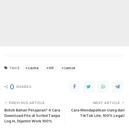
cache
HP
Lemot
TAGS:
0
SHARES
PREVIOUS ARTICLE
NEXT ARTICLE
Butuh Bahan Pelajaran? 4 Cara
Cara Mendapatkan Uang dari
Download File di Scribd Tanpa
TikTok Lite, 100% Legal!
Log In, Dijamin Work 100%