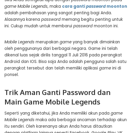
game
Mobile Legends
, maka
cara ganti
password
moonton
adalah pembahasan yang sangat penting bagi Anda.
Alasannya karena
password
memang begitu penting untuk
ini. Cukup mudah untuk membarui
password
moonton ini.
Mobile Legends
merupakan
game
yang banyak dimainkan
oleh penggunanya dari berbagai negara. Game ini telah
dikenal luas sejak dirilis tanggal 11 Juli 2016 pada perangkat
Android dan IOS. Bisa saja Anda adalah pengguna salah satu
perangkat tersebut dan telah memiliki aplikasi
game
ini di
ponsel.
Trik Aman Ganti Password dan
Main Game Mobile Legends
Seperti yang diketahui, jika Anda memiliki akun pada
game
Mobile Legends
maka ada berbagai ancaman terhadap akun
itu sendiri. Oleh karenanya akun Anda harus ditautkan
dengan
platform
lainnya seperti Facebook, Google
Play
, VK,