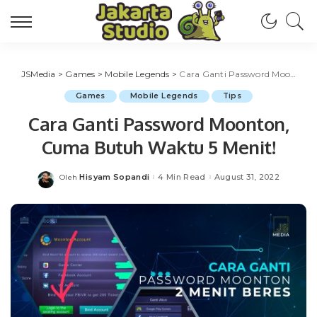
JSMedia
>
Games
>
Mobile Legends
>
Cara Ganti Password Moonton, Cuma Butuh Waktu 5 Menit!
Games
Mobile Legends
Tips
Cara Ganti Password Moonton,
Cuma Butuh Waktu 5 Menit!
Hisyam Sopandi
4 Min Read
August 31, 2022
Oleh
Posted
by