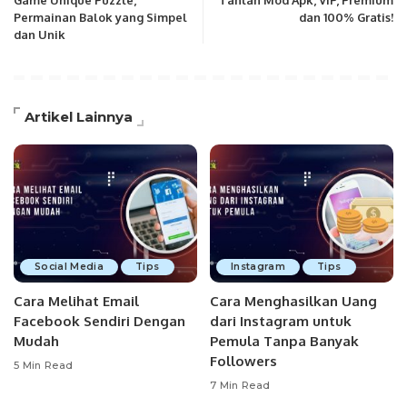
Game Unique Puzzle,
Tantan Mod Apk, VIP, Premium
Permainan Balok yang Simpel
dan 100% Gratis!
dan Unik
Artikel Lainnya
Social Media
Tips
Instagram
Tips
Cara Melihat Email
Cara Menghasilkan Uang
Facebook Sendiri Dengan
dari Instagram untuk
Mudah
Pemula Tanpa Banyak
Followers
5 Min Read
7 Min Read