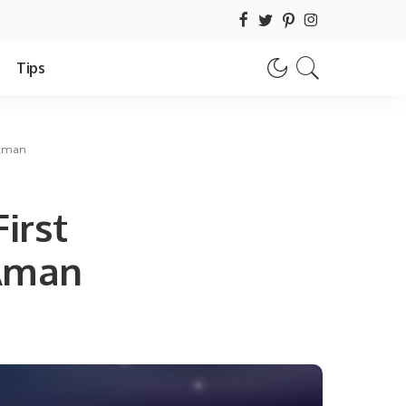
Tips
 Aman
irst
 Aman