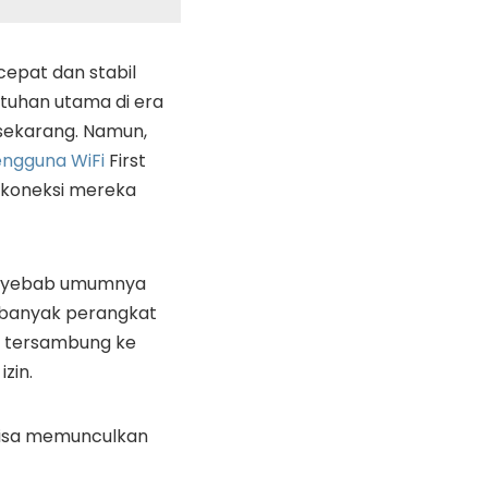
cepat dan stabil
utuhan utama di era
i sekarang. Namun,
ngguna WiFi
First
 koneksi mereka
enyebab umumnya
u banyak perangkat
ut tersambung ke
izin.
 bisa memunculkan