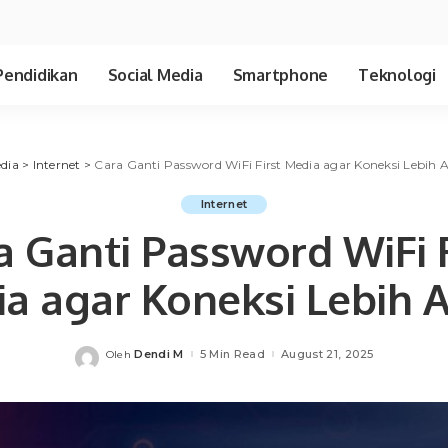
Pendidikan
Social Media
Smartphone
Teknologi
dia
>
Internet
>
Cara Ganti Password WiFi First Media agar Koneksi Lebih
Internet
a Ganti Password WiFi F
a agar Koneksi Lebih
Dendi M
5 Min Read
August 21, 2025
Oleh
Posted
by