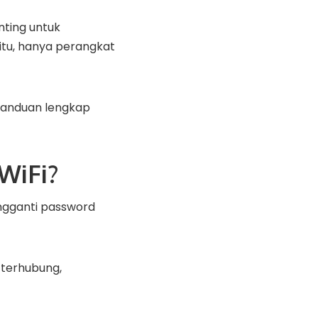
nting untuk
itu, hanya perangkat
panduan lengkap
WiFi?
ngganti password
 terhubung,