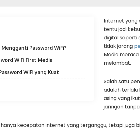
Internet yang 
tentu jadi keb
digital sepert
tidak jarang
pe
 Mengganti Password WiFi?
Media merasa
sword WiFi First Media
melambat.
Password WiFi yang Kuat
Salah satu p
adalah terlal
asing yang ik
jaringan tanpa 
n hanya kecepatan internet yang terganggu, tetapi juga