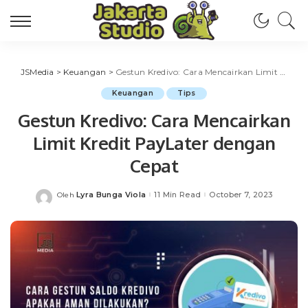
JSMedia
>
Keuangan
>
Gestun Kredivo: Cara Mencairkan Limit Kredit PayLater dengan Cepat
Keuangan
Tips
Gestun Kredivo: Cara Mencairkan
Limit Kredit PayLater dengan
Cepat
Lyra Bunga Viola
11 Min Read
October 7, 2023
Oleh
Posted
by