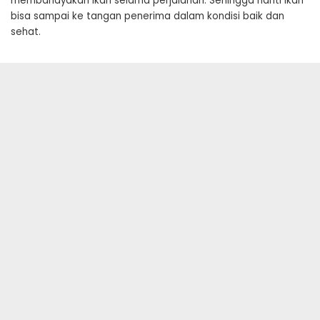
membahayakan ikan selama perjalanan. Sehingga nanti ikan
bisa sampai ke tangan penerima dalam kondisi baik dan
sehat.