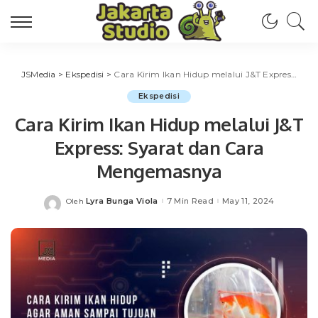
JSMedia
>
Ekspedisi
>
Cara Kirim Ikan Hidup melalui J&T Express: Syarat dan Cara Mengemasnya
Ekspedisi
Cara Kirim Ikan Hidup melalui J&T
Express: Syarat dan Cara
Mengemasnya
Lyra Bunga Viola
7 Min Read
May 11, 2024
Oleh
Posted
by