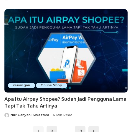
by
Keuangan
Online Shop
Apa Itu Airpay Shopee? Sudah Jadi Pengguna Lama
Tapi Tak Tahu Artinya
Nur Cahyani Swastika
4 Min Read
Posted
by
…
1
2
17