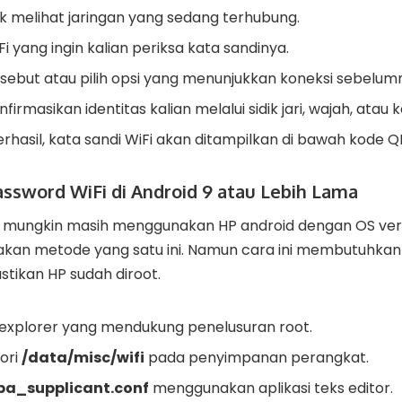
tuk melihat jaringan yang sedang terhubung.
 yang ingin kalian periksa kata sandinya.
ersebut atau pilih opsi yang menunjukkan koneksi sebelum
nfirmasikan identitas kalian melalui sidik jari, wajah, atau 
rhasil, kata sandi WiFi akan ditampilkan di bawah kode Q
assword WiFi di Android 9 atau Lebih Lama
g mungkin masih menggunakan HP android dengan OS versi
akan metode yang satu ini. Namun cara ini membutuhkan 
astikan HP sudah diroot.
e explorer yang mendukung penelusuran root.
tori
/data/misc/wifi
pada penyimpanan perangkat.
pa_supplicant.conf
menggunakan aplikasi teks editor.