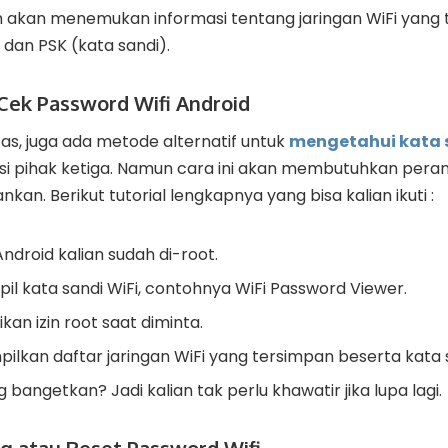
alian akan menemukan informasi tentang jaringan WiFi yan
 dan PSK (kata sandi).
 Cek Password Wifi Android
tas, juga ada metode alternatif untuk
mengetahui kata s
i pihak ketiga. Namun cara ini akan membutuhkan pera
nkan. Berikut tutorial lengkapnya yang bisa kalian ikuti :
ndroid kalian sudah di-root.
pil kata sandi WiFi, contohnya WiFi Password Viewer.
kan izin root saat diminta.
ilkan daftar jaringan WiFi yang tersimpan beserta kata 
angetkan? Jadi kalian tak perlu khawatir jika lupa lagi.
g atau Reset Password Wifi