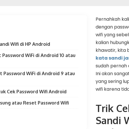
Pernahkah kali
dengan passwo
wifi yang seb
kalian hubung
andi Wifi di HP Android
khawatir, kita 
t Password WiFi di Android 10 atau
kata sandi ja
sudah pernah c
Ini akan sanga
at Password WiFi di Android 9 atau
yang sering l
wifi karena ti
ntuk Cek Password Wifi Android
sung atau Reset Password Wifi
Trik Ce
Sandi W