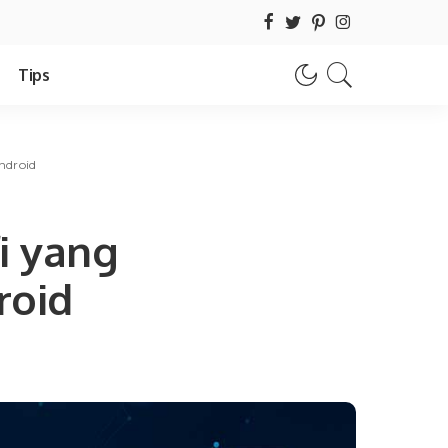
Tips
ndroid
i yang
roid