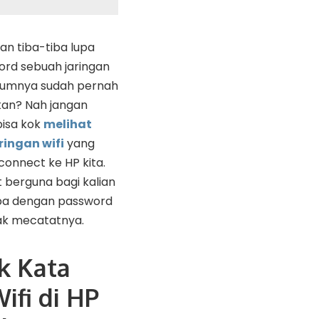
an tiba-tiba lupa
rd sebuah jaringan
elumnya sudah pernah
kan? Nah jangan
bisa kok
melihat
ringan wifi
yang
onnect ke HP kita.
t berguna bagi kalian
upa dengan password
dak mecatatnya.
k Kata
ifi di HP