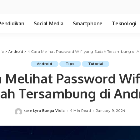
Pendidikan
Social Media
Smartphone
Teknologi
ia
>
Android
>
4 Cara Melihat Password Wifi yang Sudah Tersambung di A
Android
Tips
Tutorial
a Melihat Password Wif
ah Tersambung di And
Lyra Bunga Viola
4 Min Read
January 9, 2024
Oleh
Posted
by