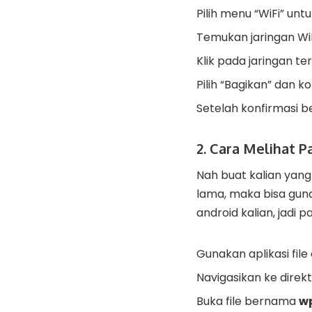
Pilih menu “WiFi” un
Temukan jaringan WiFi
Klik pada jaringan t
Pilih “Bagikan” dan ko
Setelah konfirmasi be
2. Cara Melihat P
Nah buat kalian yan
lama, maka bisa gun
android kalian, jadi p
Gunakan aplikasi fil
Navigasikan ke direk
Buka file bernama
w