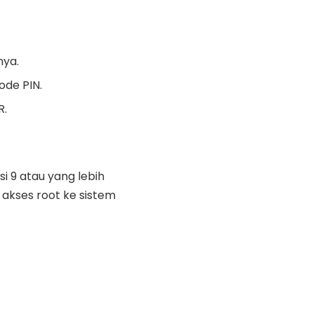
nya.
kode PIN.
R.
 9 atau yang lebih
akses root ke sistem