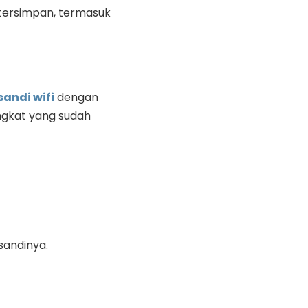
g tersimpan, termasuk
andi wifi
dengan
ngkat yang sudah
sandinya.