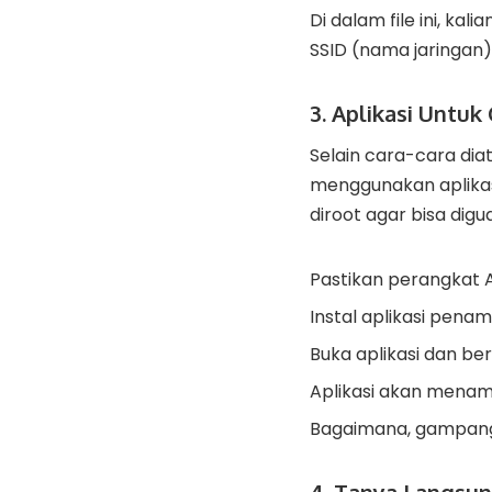
Di dalam file ini, k
SSID (nama jaringan)
3. Aplikasi Untuk
Selain cara-cara dia
menggunakan aplikas
diroot agar bisa digua
Pastikan perangkat A
Instal aplikasi penam
Buka aplikasi dan beri
Aplikasi akan menamp
Bagaimana, gampang b
4. Tanya Langsun