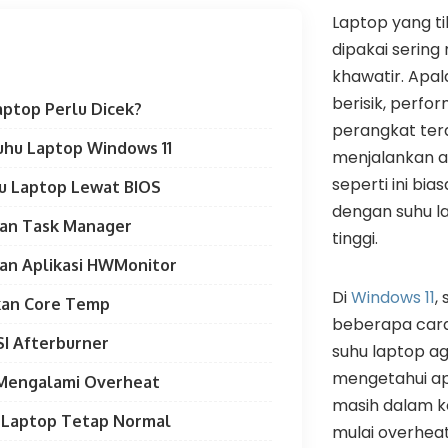
Laptop yang t
dipakai serin
khawatir. Apala
berisik, perfo
ptop Perlu Dicek?
perangkat ter
uhu Laptop Windows 11
menjalankan ap
seperti ini bia
hu Laptop Lewat BIOS
dengan suhu la
an Task Manager
tinggi.
an Aplikasi HWMonitor
Di
Windows 11
,
kan Core Temp
beberapa car
I Afterburner
suhu laptop a
mengetahui a
Mengalami Overheat
masih dalam k
u Laptop Tetap Normal
mulai overheat