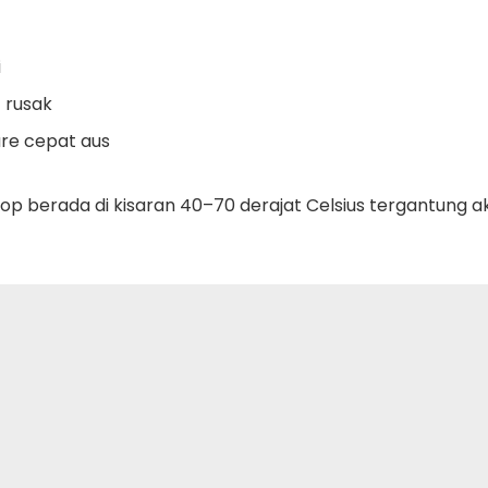
i
t rusak
e cepat aus
op berada di kisaran 40–70 derajat Celsius tergantung a