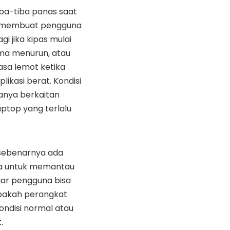
iba-tiba panas saat
g membuat pengguna
gi jika kipas mulai
rma menurun, atau
asa lemot ketika
likasi berat. Kondisi
sanya berkaitan
ptop yang terlalu
 sebenarnya ada
a untuk memantau
gar pengguna bisa
pakah perangkat
ondisi normal atau
.