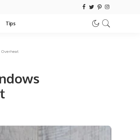
Tips
h Overheat
indows
t