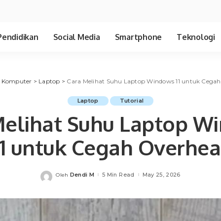
Pendidikan
Social Media
Smartphone
Teknologi
>
Komputer
>
Laptop
>
Cara Melihat Suhu Laptop Windows 11 untuk Cega
Laptop
Tutorial
Melihat Suhu Laptop W
11 untuk Cegah Overhea
Dendi M
5 Min Read
May 25, 2026
Oleh
Posted
by