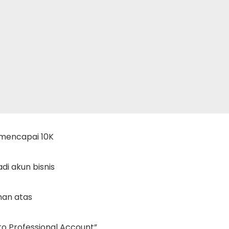
mencapai 10K
adi akun bisnis
anan atas
 to Professional Account”