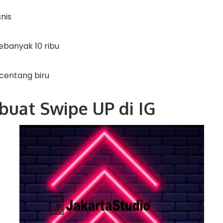
nis
ebanyak 10 ribu
i centang biru
uat Swipe UP di IG