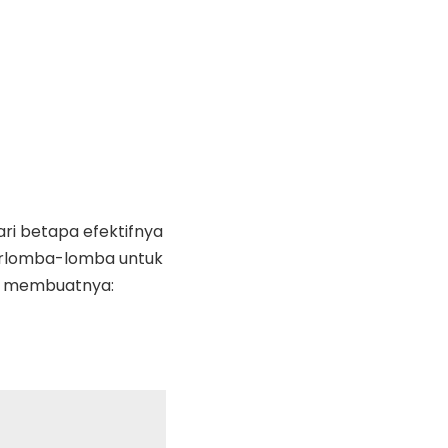
i betapa efektifnya
erlomba-lomba untuk
a membuatnya: