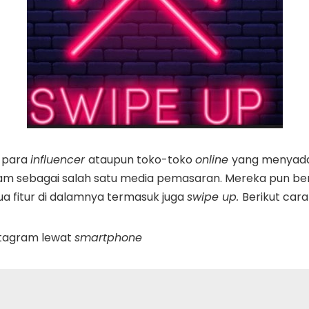
k para
influencer
ataupun toko-toko
online
yang menyadar
am sebagai salah satu media pemasaran. Mereka pun b
 fitur di dalamnya termasuk juga
swipe up.
Berikut car
nstagram lewat
smartphone