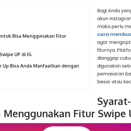
Bagi Anda ya
akun Instagram
maka perlu m
cara membuat
untuk Bisa Menggunakan Fitur
agar mengopt
fiturnya. Plat
wipe UP di IG
dianggap cukup
digunakan seb
pe Up Bisa Anda Manfaatkan dengan
pemasaran bai
besar atau kec
Syarat
a Menggunakan Fitur Swipe