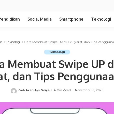
Pendidikan
Social Media
Smartphone
Teknologi
ia
>
Teknologi
>
Cara Membuat Swipe UP di IG: Syarat, dan Tips Penggun
Teknologi
a Membuat Swipe UP di
at, dan Tips Pengguna
Akari Ayu Senja
4 Min Read
November 10, 2020
Oleh
Posted
by