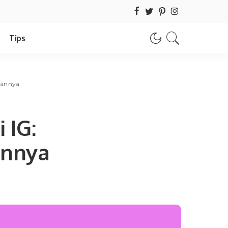
Tips
aannya
 IG:
annya