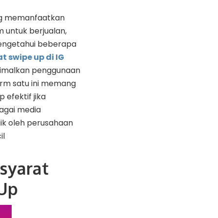
ng memanfaatkan
 untuk berjualan,
engetahui beberapa
 swipe up di IG
imalkan penggunaan
form satu ini memang
 efektif jika
agai media
k oleh perusahaan
il
-syarat
 Up