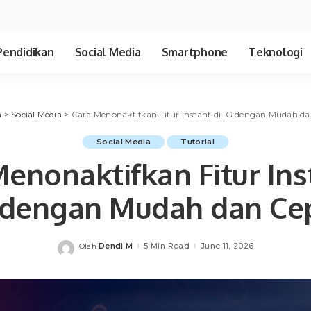
Pendidikan
Social Media
Smartphone
Teknologi
a
>
Social Media
>
Cara Menonaktifkan Fitur Instant di IG dengan Mudah d
Social Media
Tutorial
enonaktifkan Fitur Ins
 dengan Mudah dan Ce
Dendi M
5 Min Read
June 11, 2026
Oleh
Posted
by