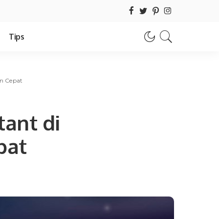
Tips
an Cepat
tant di
pat