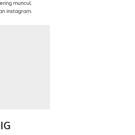
sering muncul,
n Instagram.
 IG