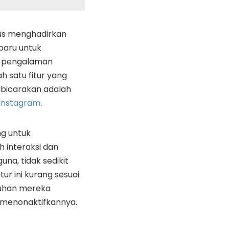
us menghadirkan
 baru untuk
 pengalaman
h satu fitur yang
ibicarakan adalah
Instagram
.
ng untuk
interaksi dan
una, tidak sedikit
tur ini kurang sesuai
uhan mereka
n menonaktifkannya.