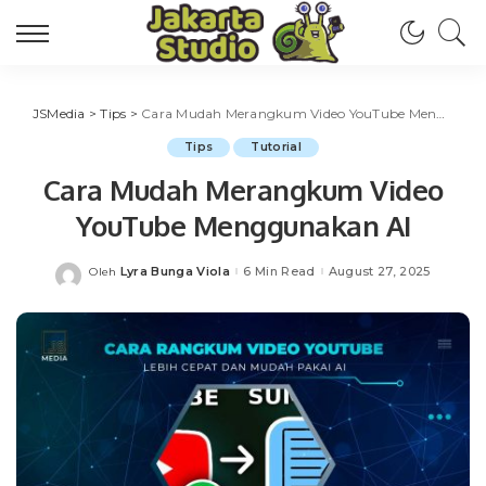
JSMedia
>
Tips
>
Cara Mudah Merangkum Video YouTube Menggunakan AI
Tips
Tutorial
Cara Mudah Merangkum Video
YouTube Menggunakan AI
Lyra Bunga Viola
6 Min Read
August 27, 2025
Oleh
Posted
by