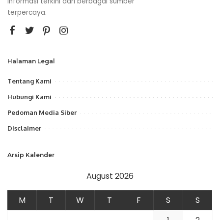
informasi terkini dari berbagai sumber
terpercaya.
Halaman Legal
Tentang Kami
Hubungi Kami
Pedoman Media Siber
Disclaimer
Arsip Kalender
August 2026
M
T
W
T
F
S
S